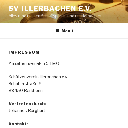
Zum
SV-ILLERBACHEN E.V.
Inhalt
Alles rund um den Schießsport in und um Illerbachen
springen
Menü
IMPRESSUM
Angaben gemäß § 5 TMG
Schützenverein Illerbachen e.V.
Schuberstraße 6
88450 Berkheim
Vertreten durch:
Johannes Burghart
Kontakt: