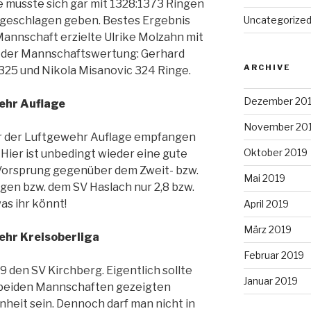
e musste sich gar mit 1328:1373 Ringen
geschlagen geben. Bestes Ergebnis
Uncategorize
annschaft erzielte Ulrike Molzahn mit
e der Mannschaftswertung: Gerhard
ARCHIVE
325 und Nikola Misanovic 324 Ringe.
Dezember 20
hr Auflage
November 20
er der Luftgewehr Auflage empfangen
Oktober 2019
 Hier ist unbedingt wieder eine gute
r Vorsprung gegenüber dem Zweit- bzw.
Mai 2019
ngen bzw. dem SV Haslach nur 2,8 bzw.
was ihr könnt!
April 2019
März 2019
hr Kreisoberliga
Februar 2019
9 den SV Kirchberg. Eigentlich sollte
Januar 2019
n beiden Mannschaften gezeigten
heit sein. Dennoch darf man nicht in