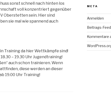
chuss sonst schnell nach hinten los
META
nnschaft voll konzentriert gegenüber
 Oberstetten sein. Hier sind
Anmelden
ben sie mal wie spannend auch
Beitrags-Feed 
Kommentare 
WordPress.or
ein Training da hier Wettkämpfe sind!
8.30 – 19.30 Uhr Jugendtraining!
oßen“ auch schon trainieren. Wenn
attfinden, diese werden an dieser
ab 19.00 Uhr Training!