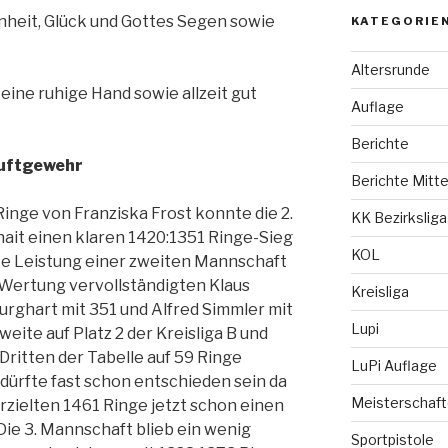
nheit, Glück und Gottes Segen sowie
KATEGORIE
Altersrunde
eine ruhige Hand sowie allzeit gut
Auflage
Berichte
uftgewehr
Berichte Mitte
inge von Franziska Frost konnte die 2.
KK Bezirksliga
it einen klaren 1420:1351 Ringe-Sieg
KOL
ste Leistung einer zweiten Mannschaft
-Wertung vervollständigten Klaus
Kreisliga
urghart mit 351 und Alfred Simmler mit
Lupi
weite auf Platz 2 der Kreisliga B und
Dritten der Tabelle auf 59 Ringe
LuPi Auflage
dürfte fast schon entschieden sein da
Meisterschaft
rzielten 1461 Ringe jetzt schon einen
Die 3. Mannschaft blieb ein wenig
Sportpistole