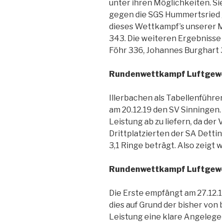
unter ihren Möglichkeiten. Si
gegen die SGS Hummertsried 
dieses Wettkampf’s unserer M
343. Die weiteren Ergebniss
Föhr 336, Johannes Burghart 
Rundenwettkampf Luftgewe
Illerbachen als Tabellenführ
am 20.12.19 den SV Sinningen.
Leistung ab zu liefern, da de
Drittplatzierten der SA Detti
3,1 Ringe beträgt. Also zeigt 
Rundenwettkampf Luftgewe
Die Erste empfängt am 27.12.1
dies auf Grund der bisher vo
Leistung eine klare Angelegen