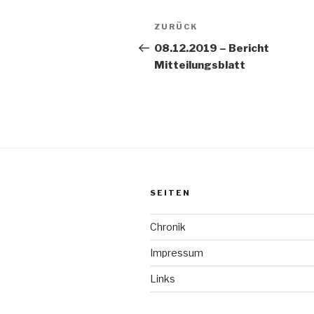
Beitrags-
ZURÜCK
Vorheriger
Navigation
Beitrag
08.12.2019 – Bericht
Mitteilungsblatt
SEITEN
Chronik
Impressum
Links