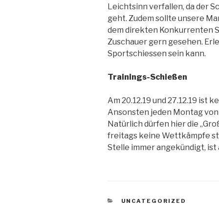
Leichtsinn verfallen, da der S
geht. Zudem sollte unsere Ma
dem direkten Konkurrenten SV
Zuschauer gern gesehen. Erle
Sportschiessen sein kann.
Trainings-Schießen
Am 20.12.19 und 27.12.19 ist k
Ansonsten jeden Montag von 1
Natürlich dürfen hier die „Gr
freitags keine Wettkämpfe st
Stelle immer angekündigt, ist 
KATEGORIEN
UNCATEGORIZED