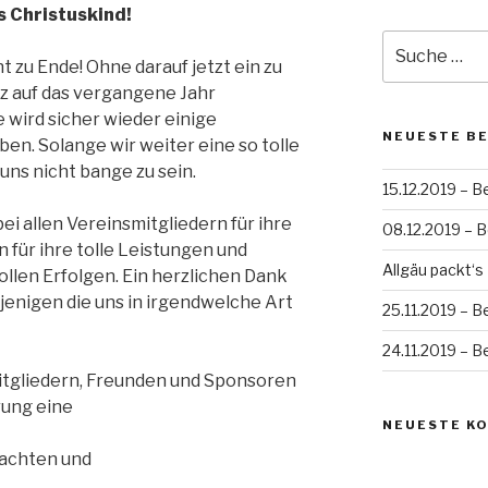
s Christuskind!
Suche
nach:
ht zu Ende! Ohne darauf jetzt ein zu
z auf das vergangene Jahr
wird sicher wieder einige
NEUESTE B
n. Solange wir weiter eine so tolle
uns nicht bange zu sein.
15.12.2019 – B
ei allen Vereinsmitgliedern für ihre
08.12.2019 – B
 für ihre tolle Leistungen und
Allgäu packt‘s
ollen Erfolgen. Ein herzlichen Dank
jenigen die uns in irgendwelche Art
25.11.2019 – B
24.11.2019 – B
itgliedern, Freunden und Sponsoren
ung eine
NEUESTE K
nachten und