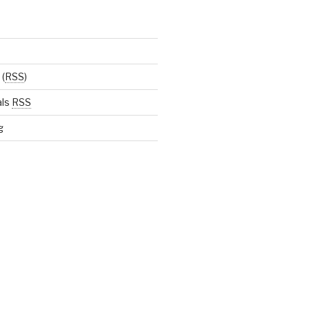
(
RSS
)
als
RSS
g