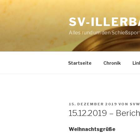
Zum
Inhalt
SV-ILLERB
springen
Alles rund um den Schießsport
Startseite
Chronik
Lin
VERÖFFENTLICHT
15. DEZEMBER 2019
VON
SV
AM
15.12.2019 – Berich
Weihnachtsgrüße