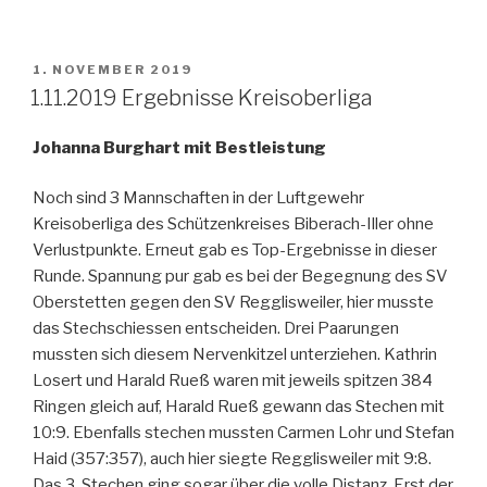
VERÖFFENTLICHT
1. NOVEMBER 2019
AM
1.11.2019 Ergebnisse Kreisoberliga
Johanna Burghart mit Bestleistung
Noch sind 3 Mannschaften in der Luftgewehr
Kreisoberliga des Schützenkreises Biberach-Iller ohne
Verlustpunkte. Erneut gab es Top-Ergebnisse in dieser
Runde. Spannung pur gab es bei der Begegnung des SV
Oberstetten gegen den SV Regglisweiler, hier musste
das Stechschiessen entscheiden. Drei Paarungen
mussten sich diesem Nervenkitzel unterziehen. Kathrin
Losert und Harald Rueß waren mit jeweils spitzen 384
Ringen gleich auf, Harald Rueß gewann das Stechen mit
10:9. Ebenfalls stechen mussten Carmen Lohr und Stefan
Haid (357:357), auch hier siegte Regglisweiler mit 9:8.
Das 3. Stechen ging sogar über die volle Distanz. Erst der