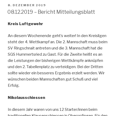
VERÖFFENTLICHT
8. DEZEMBER 2019
AM
08.12.2019 – Bericht Mitteilungsblatt
Kreis Luftgewehr
An diesem Wochenende geht’s weiter! In den Kreisligen
steht der 4. Wettkampf an. Die 2. Mannschaft muss beim
SV Ringschnait antreten und die 3. Mannschaft hat die
SGS Hummertsried zu Gast. Für die Zweite heißt es an
die Leistungen der bisherigen Wettkämpfe anknüpfen
und den 2. Tabellenplatz zu verteidigen. Bei der Dritten
sollte wieder ein besseres Ergebnis erzielt werden. Wir
wünschen beiden Mannschaften gut Schuß und viel
Erfolg.
Nikolausschiessen
In diesem Jahr waren von uns 12 Starter/innen beim
traditionellen Klausenschiessen in Oberopfingen. Für den