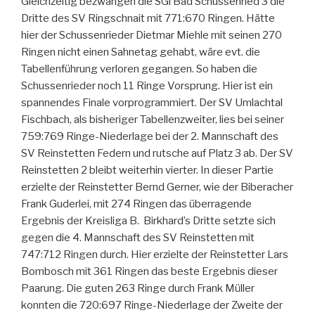
Gleichzeitig bezwangen die SGi Bad Schussenried 3 die
Dritte des SV Ringschnait mit 771:670 Ringen. Hätte
hier der Schussenrieder Dietmar Miehle mit seinen 270
Ringen nicht einen Sahnetag gehabt, wäre evt. die
Tabellenführung verloren gegangen. So haben die
Schussenrieder noch 11 Ringe Vorsprung. Hier ist ein
spannendes Finale vorprogrammiert. Der SV Umlachtal
Fischbach, als bisheriger Tabellenzweiter, lies bei seiner
759:769 Ringe-Niederlage bei der 2. Mannschaft des
SV Reinstetten Federn und rutsche auf Platz 3 ab. Der SV
Reinstetten 2 bleibt weiterhin vierter. In dieser Partie
erzielte der Reinstetter Bernd Gerner, wie der Biberacher
Frank Guderlei, mit 274 Ringen das überragende
Ergebnis der Kreisliga B. Birkhard’s Dritte setzte sich
gegen die 4. Mannschaft des SV Reinstetten mit
747:712 Ringen durch. Hier erzielte der Reinstetter Lars
Bombosch mit 361 Ringen das beste Ergebnis dieser
Paarung. Die guten 263 Ringe durch Frank Müller
konnten die 720:697 Ringe-Niederlage der Zweite der