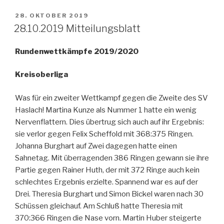
VERÖFFENTLICHT
28. OKTOBER 2019
AM
28.10.2019 Mitteilungsblatt
Rundenwettkämpfe 2019/2020
Kreisoberliga
Was für ein zweiter Wettkampf gegen die Zweite des SV
Haslach! Martina Kunze als Nummer 1 hatte ein wenig
Nervenflattern. Dies übertrug sich auch auf ihr Ergebnis:
sie verlor gegen Felix Scheffold mit 368:375 Ringen.
Johanna Burghart auf Zwei dagegen hatte einen
Sahnetag. Mit überragenden 386 Ringen gewann sie ihre
Partie gegen Rainer Huth, der mit 372 Ringe auch kein
schlechtes Ergebnis erzielte. Spannend war es auf der
Drei. Theresia Burghart und Simon Bickel waren nach 30
Schüssen gleichauf. Am Schluß hatte Theresia mit
370:366 Ringen die Nase vorn. Martin Huber steigerte