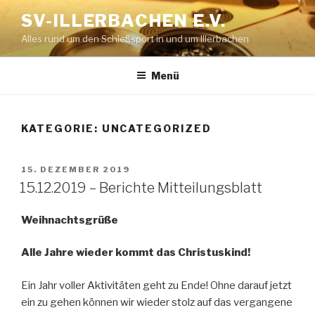
Zum
SV-ILLERBACHEN E.V.
Inhalt
Alles rund um den Schießsport in und um Illerbachen
springen
Menü
KATEGORIE: UNCATEGORIZED
VERÖFFENTLICHT
15. DEZEMBER 2019
AM
15.12.2019 – Berichte Mitteilungsblatt
Weihnachtsgrüße
Alle Jahre wieder kommt das Christuskind!
Ein Jahr voller Aktivitäten geht zu Ende! Ohne darauf jetzt
ein zu gehen können wir wieder stolz auf das vergangene