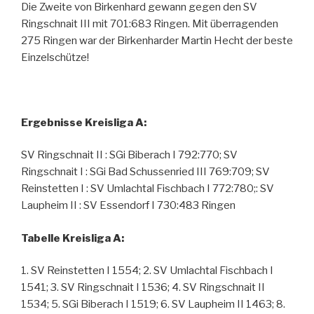
Die Zweite von Birkenhard gewann gegen den SV
Ringschnait III mit 701:683 Ringen. Mit überragenden
275 Ringen war der Birkenharder Martin Hecht der beste
Einzelschütze!
Ergebnisse Kreisliga A:
SV Ringschnait II : SGi Biberach I 792:770; SV
Ringschnait I : SGi Bad Schussenried III 769:709; SV
Reinstetten I : SV Umlachtal Fischbach I 772:780;: SV
Laupheim II : SV Essendorf I 730:483 Ringen
Tabelle Kreisliga A:
1. SV Reinstetten I 1554; 2. SV Umlachtal Fischbach I
1541; 3. SV Ringschnait I 1536; 4. SV Ringschnait II
1534; 5. SGi Biberach I 1519; 6. SV Laupheim II 1463; 8.