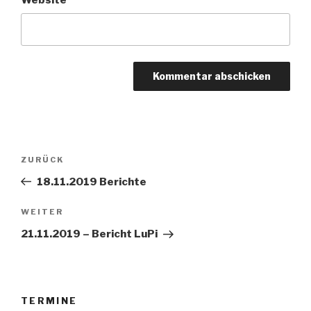
Beitrags-
ZURÜCK
Vorheriger
Navigation
Beitrag
18.11.2019 Berichte
WEITER
Nächster
Beitrag
21.11.2019 – Bericht LuPi
TERMINE