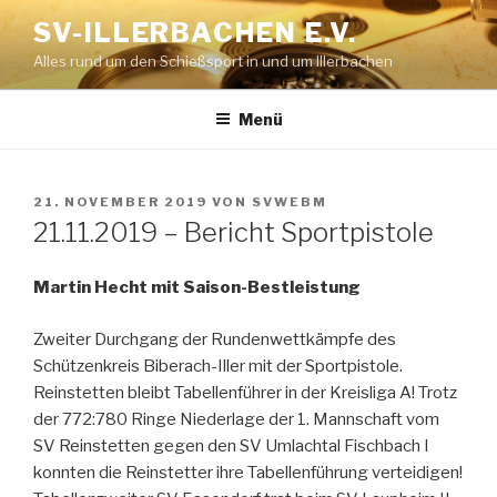
Zum
SV-ILLERBACHEN E.V.
Inhalt
Alles rund um den Schießsport in und um Illerbachen
springen
Menü
VERÖFFENTLICHT
21. NOVEMBER 2019
VON
SVWEBM
AM
21.11.2019 – Bericht Sportpistole
Martin Hecht mit Saison-Bestleistung
Zweiter Durchgang der Rundenwettkämpfe des
Schützenkreis Biberach-Iller mit der Sportpistole.
Reinstetten bleibt Tabellenführer in der Kreisliga A! Trotz
der 772:780 Ringe Niederlage der 1. Mannschaft vom
SV Reinstetten gegen den SV Umlachtal Fischbach I
konnten die Reinstetter ihre Tabellenführung verteidigen!