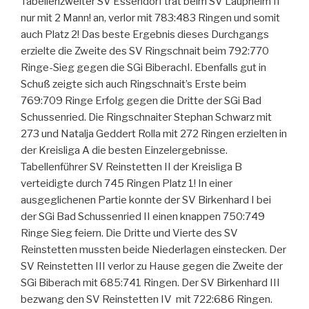
Tabellenzweiter SV Essendorf trat beim SV Laupheim II
nur mit 2 Mann! an, verlor mit 783:483 Ringen und somit
auch Platz 2! Das beste Ergebnis dieses Durchgangs
erzielte die Zweite des SV Ringschnait beim 792:770
Ringe-Sieg gegen die SGi BiberachI. Ebenfalls gut in
Schuß zeigte sich auch Ringschnait’s Erste beim
769:709 Ringe Erfolg gegen die Dritte der SGi Bad
Schussenried. Die Ringschnaiter Stephan Schwarz mit
273 und Natalja Geddert Rolla mit 272 Ringen erzielten in
der Kreisliga A die besten Einzelergebnisse.
Tabellenführer SV Reinstetten II der Kreisliga B
verteidigte durch 745 Ringen Platz 1! In einer
ausgeglichenen Partie konnte der SV Birkenhard I bei
der SGi Bad Schussenried II einen knappen 750:749
Ringe Sieg feiern. Die Dritte und Vierte des SV
Reinstetten mussten beide Niederlagen einstecken. Der
SV Reinstetten III verlor zu Hause gegen die Zweite der
SGi Biberach mit 685:741 Ringen. Der SV Birkenhard III
bezwang den SV Reinstetten IV mit 722:686 Ringen.